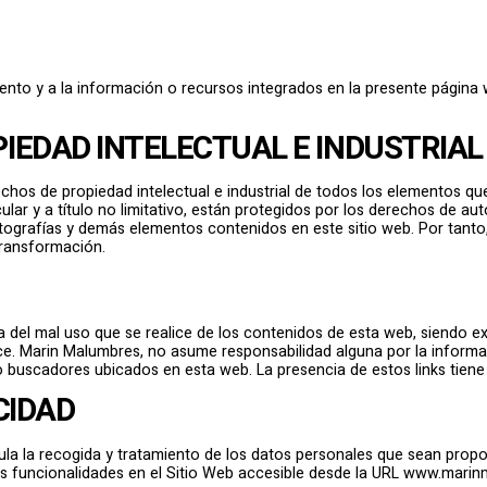
nto y a la información o recursos integrados en la presente página
IEDAD INTELECTUAL E INDUSTRIAL
echos de propiedad intelectual e industrial de todos los elementos qu
r y a título no limitativo, están protegidos por los derechos de auto
fotografías y demás elementos contenidos en este sitio web. Por tanto
transformación.
 del mal uso que se realice de los contenidos de esta web, siendo exc
ice. Marin Malumbres, no asume responsabilidad alguna por la inform
o buscadores ubicados en esta web. La presencia de estos links tiene
CIDAD
gula la recogida y tratamiento de los datos personales que sean prop
 funcionalidades en el Sitio Web accesible desde la URL www.marinm