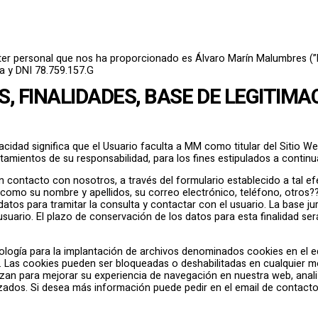
ter personal que nos ha proporcionado es Álvaro Marín Malumbres (”M
a y DNI 78.759.157.G
, FINALIDADES, BASE DE LEGITIMA
acidad significa que el Usuario faculta a MM como titular del Sitio We
ratamientos de su responsabilidad, para los fines estipulados a continu
 contacto con nosotros, a través del formulario establecido a tal efe
a como su nombre y apellidos, su correo electrónico, teléfono, otros?
datos para tramitar la consulta y contactar con el usuario. La base ju
suario. El plazo de conservación de los datos para esta finalidad ser
ología para la implantación de archivos denominados cookies en el eq
. Las cookies pueden ser bloqueadas o deshabilitadas en cualquier 
lizan para mejorar su experiencia de navegación en nuestra web, anali
ados. Si desea más información puede pedir en el email de contacto 