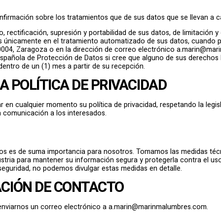
onfirmación sobre los tratamientos que de sus datos que se llevan a 
 rectificación, supresión y portabilidad de sus datos, de limitación 
s únicamente en el tratamiento automatizado de sus datos, cuando p
50004, Zaragoza o en la dirección de correo electrónico a.marin@m
Española de Protección de Datos si cree que alguno de sus derechos 
dentro de un (1) mes a partir de su recepción.
A POLÍTICA DE PRIVACIDAD
 en cualquier momento su política de privacidad, respetando la legis
a comunicación a los interesados.
os es de suma importancia para nosotros. Tomamos las medidas técn
stria para mantener su información segura y protegerla contra el uso
seguridad, no podemos divulgar estas medidas en detalle.
CIÓN DE CONTACTO
 enviarnos un correo electrónico a a.marin@marinmalumbres.com.